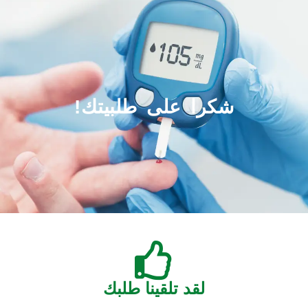
!شكرا على طلبيتك
لقد تلقينا طلبك