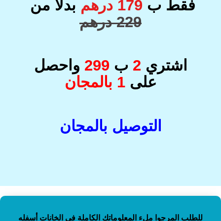
فقط ب
179 درهم
بدلاً من
229 درهم
اشتري
2
ب
299
واحصل
على
1
بالمجان
التوصيل بالمجان
للطلب المرجوا ملء المعلوماتك الكاملة في الخانات أسفله