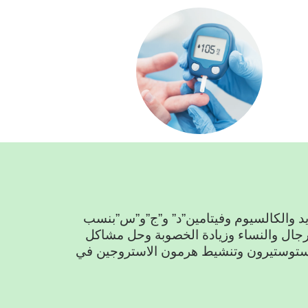
يد والكالسيوم وفيتامين”د” و”ج”و”س”بنسب
جال والنساء وزيادة الخصوبة وحل مشاكل
لتستوستيرون وتنشيط هرمون الاستروجين في